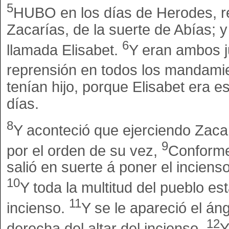
5
HUBO en los días de Herodes, r
Zacarías, de la suerte de Abías; y
6
llamada Elisabet.
Y eran ambos j
reprensión en todos los mandamie
tenían hijo, porque Elisabet era 
días.
8
Y aconteció que ejerciendo Zacar
9
por el orden de su vez,
Conforme
salió en suerte á poner el inciens
10
Y toda la multitud del pueblo es
11
incienso.
Y se le apareció el án
12
derecha del altar del incienso.
Y