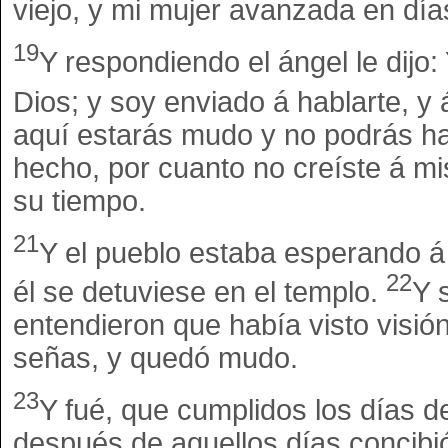
viejo, y mi mujer avanzada en día
19
Y respondiendo el ángel le dijo:
Dios; y soy enviado á hablarte, y
aquí estarás mudo y no podrás hab
hecho, por cuanto no creíste á mi
su tiempo.
21
Y el pueblo estaba esperando á
22
él se detuviese en el templo.
Y 
entendieron que había visto visión
señas, y quedó mudo.
23
Y fué, que cumplidos los días de
después de aquellos días concibió