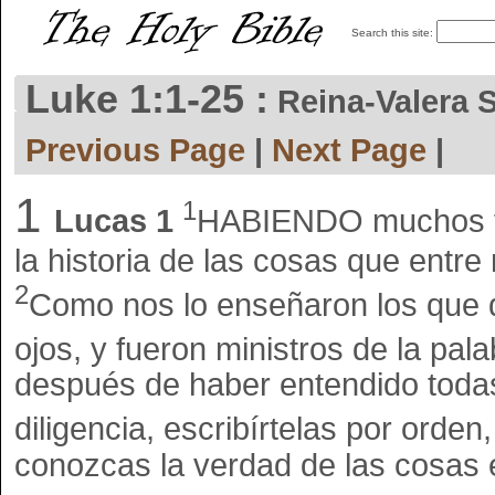
Search this site:
Luke 1:1-25 :
Reina-Valera 
Previous Page
|
Next Page
|
1
1
Lucas 1
HABIENDO muchos te
la historia de las cosas que entre
2
Como nos lo enseñaron los que de
ojos, y fueron ministros de la pal
después de haber entendido todas
diligencia, escribírtelas por orde
conozcas la verdad de las cosas 